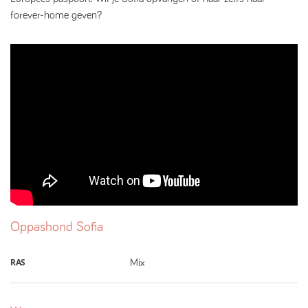
forever-home geven?
Oppashond
Sofia
RAS
Mix