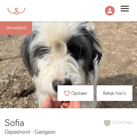
menu
Verwijderd
Opslaan
Bekijk foto's
Sofia
STICHTING
Oppashond
-
Gastgezin