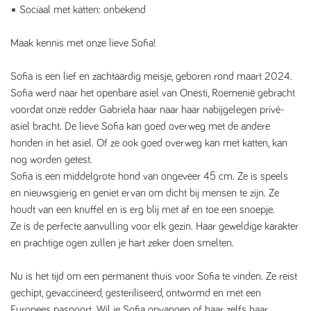
▪️ Sociaal met katten: onbekend
Maak kennis met onze lieve Sofia!
Sofia is een lief en zachtaardig meisje, geboren rond maart 2024.
Sofia werd naar het openbare asiel van Onesti, Roemenië gebracht
voordat onze redder Gabriela haar naar haar nabijgelegen privé-
asiel bracht. De lieve Sofia kan goed overweg met de andere
honden in het asiel. Of ze ook goed overweg kan met katten, kan
nog worden getest.
Sofia is een middelgrote hond van ongeveer 45 cm. Ze is speels
en nieuwsgierig en geniet ervan om dicht bij mensen te zijn. Ze
houdt van een knuffel en is erg blij met af en toe een snoepje.
Ze is de perfecte aanvulling voor elk gezin. Haar geweldige karakter
en prachtige ogen zullen je hart zeker doen smelten.
Nu is het tijd om een ​​permanent thuis voor Sofia te vinden. Ze reist
gechipt, gevaccineerd, gesteriliseerd, ontwormd en met een
Europees paspoort. Wil je Sofia opvangen of haar zelfs haar