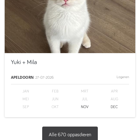
Yuki
+ Mila
APELDOORN
Logeren
27-07-2026
JAN
FEB
MRT
APR
MEI
JUN
JUL
AUG
SEP
OKT
NOV
DEC
Alle
670
oppasdieren