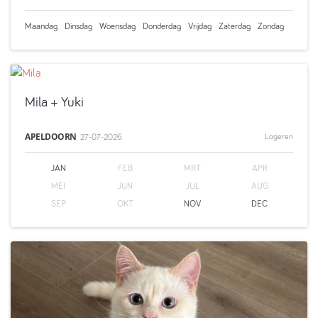
Maandag
Dinsdag
Woensdag
Donderdag
Vrijdag
Zaterdag
Zondag
Mila
+ Yuki
APELDOORN
Logeren
27-07-2026
JAN
FEB
MRT
APR
MEI
JUN
JUL
AUG
SEP
OKT
NOV
DEC