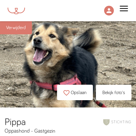
menu
Verwijderd
Opslaan
Bekijk foto's
Pippa
STICHTING
Oppashond
-
Gastgezin