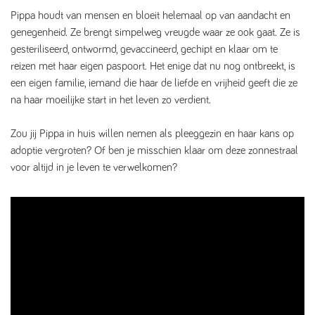
Pippa houdt van mensen en bloeit helemaal op van aandacht en
genegenheid. Ze brengt simpelweg vreugde waar ze ook gaat. Ze is
gesteriliseerd, ontwormd, gevaccineerd, gechipt en klaar om te
reizen met haar eigen paspoort. Het enige dat nu nog ontbreekt, is
een eigen familie, iemand die haar de liefde en vrijheid geeft die ze
na haar moeilijke start in het leven zo verdient.
Zou jij Pippa in huis willen nemen als pleeggezin en haar kans op
adoptie vergroten? Of ben je misschien klaar om deze zonnestraal
voor altijd in je leven te verwelkomen?