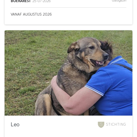
BOEKAREST
Gastgezin
25-07-2026
VANAF
AUGUSTUS
2026
Leo
STICHTING