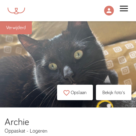
menu
Verwijderd
Opslaan
Bekijk foto's
Archie
Oppaskat
-
Logeren