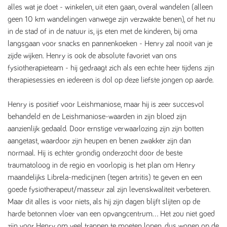
alles wat je doet - winkelen, uit eten gaan, overal wandelen (alleen
geen 10 km wandelingen vanwege zijn verzwakte benen), of het nu
in de stad of in de natuur is, ijs eten met de kinderen, bij oma
langsgaan voor snacks en pannenkoeken - Henry zal nooit van je
zijde wijken. Henry is ook de absolute favoriet van ons
fysiotherapieteam - hij gedraagt ​​zich als een echte heer tijdens zijn
therapiesessies en iedereen is dol op deze liefste jongen op aarde.
Henry is positief voor Leishmaniose, maar hij is zeer succesvol
behandeld en de Leishmaniose-waarden in zijn bloed zijn
aanzienlijk gedaald. Door ernstige verwaarlozing zijn zijn botten
aangetast, waardoor zijn heupen en benen zwakker zijn dan
normaal. Hij is echter grondig onderzocht door de beste
traumatoloog in de regio en voorlopig is het plan om Henry
maandelijks Librela-medicijnen (tegen artritis) te geven en een
goede fysiotherapeut/masseur zal zijn levenskwaliteit verbeteren.
Maar dit alles is voor niets, als hij zijn dagen blijft slijten op de
harde betonnen vloer van een opvangcentrum... Het zou niet goed
zijn voor Henry om veel trappen te moeten lopen, dus wonen op de