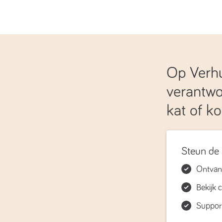
Op Verhu
verantwo
kat of ko
Steun de 
Ontvang
Bekijk
Support